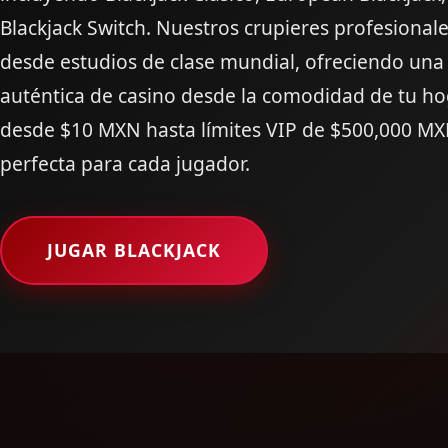
Blackjack Switch. Nuestros crupieres profesional
desde estudios de clase mundial, ofreciendo una
auténtica de casino desde la comodidad de tu h
desde $10 MXN hasta límites VIP de $500,000 M
perfecta para cada jugador.
JUGAR BLACKJACK