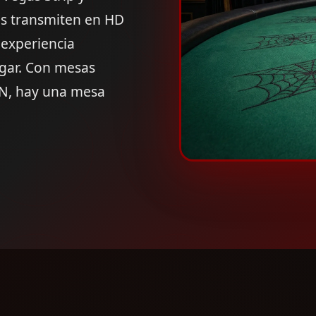
es transmiten en HD
 experiencia
ogar. Con mesas
XN, hay una mesa