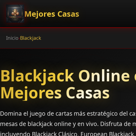
Mejores Casas
Inicio
Blackjack
Blackjack Online
Mejores Casas
Domina el juego de cartas más estratégico del ca
mesas de blackjack online y en vivo. Disfruta de m
incluyendo Blackjack Clásico, European Blackjack,