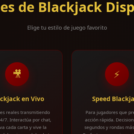
es de Blackjack Dis
Elige tu estilo de juego favorito
🎥
⚡
ckjack en Vivo
Speed Blackj
es reales transmitiendo
Para jugadores que pr
4/7. Interactúa por chat,
acción rápida. Decision
va cada carta y vive la
segundos y rondas más 