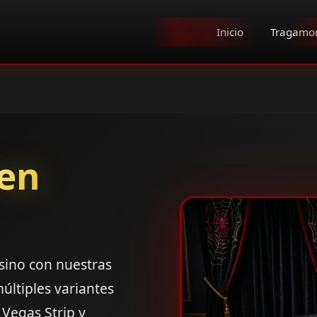
Inicio
Tragamo
 en
sino con nuestras
últiples variantes
 Vegas Strip y