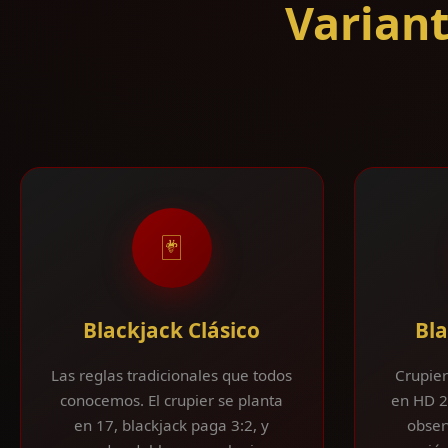
Variant
🃏
Blackjack Clásico
Bla
Las reglas tradicionales que todos
Crupier
conocemos. El crupier se planta
en HD 2
en 17, blackjack paga 3:2, y
obser