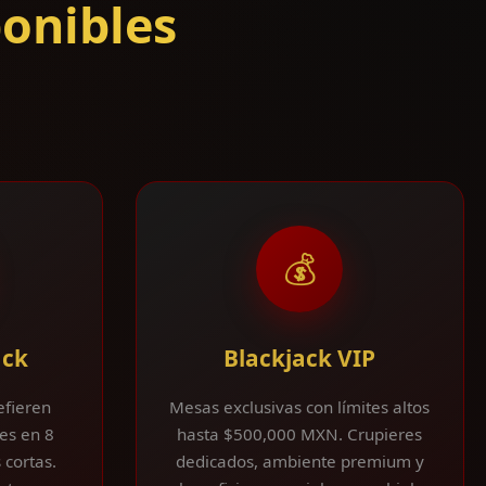
ponibles
💰
ack
Blackjack VIP
efieren
Mesas exclusivas con límites altos
es en 8
hasta $500,000 MXN. Crupieres
cortas.
dedicados, ambiente premium y