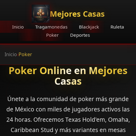
Mejores Casas
Inicio
Tragamonedas
Blackjack
Ruleta
Poker
Deportes
Inicio
Poker
Poker Online en Mejores
Casas
Únete a la comunidad de poker más grande
de México con miles de jugadores activos las
24 horas. Ofrecemos Texas Hold'em, Omaha,
Caribbean Stud y más variantes en mesas