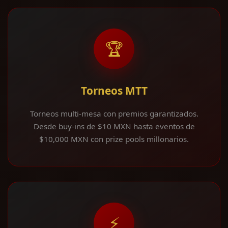
🏆
Torneos MTT
Torneos multi-mesa con premios garantizados.
Desde buy-ins de $10 MXN hasta eventos de
$10,000 MXN con prize pools millonarios.
⚡