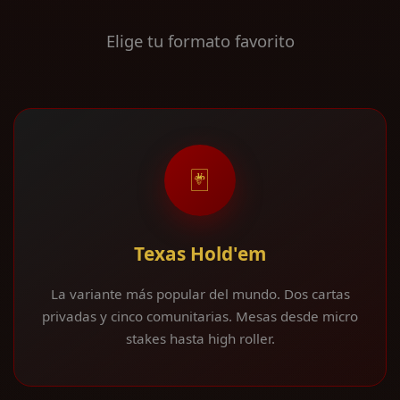
Elige tu formato favorito
🃏
Texas Hold'em
La variante más popular del mundo. Dos cartas
privadas y cinco comunitarias. Mesas desde micro
stakes hasta high roller.