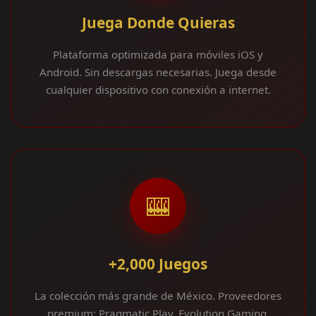
Juega Donde Quieras
Plataforma optimizada para móviles iOS y
Android. Sin descargas necesarias. Juega desde
cualquier dispositivo con conexión a internet.
🎰
+2,000 Juegos
La colección más grande de México. Proveedores
premium: Pragmatic Play, Evolution Gaming,