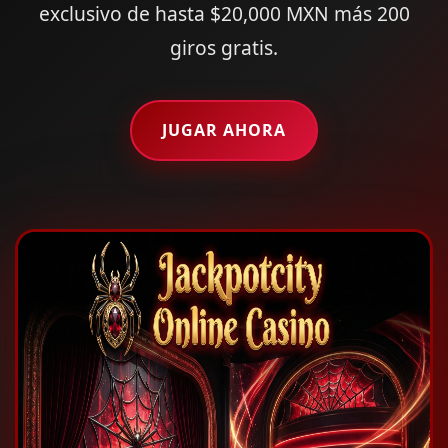
exclusivo de hasta $20,000 MXN más 200
giros gratis.
JUGAR AHORA