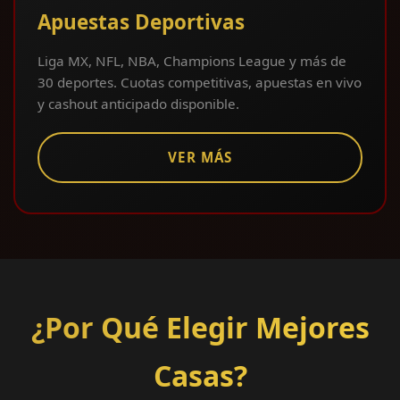
Apuestas Deportivas
Liga MX, NFL, NBA, Champions League y más de
30 deportes. Cuotas competitivas, apuestas en vivo
y cashout anticipado disponible.
VER MÁS
¿Por Qué Elegir Mejores
Casas?