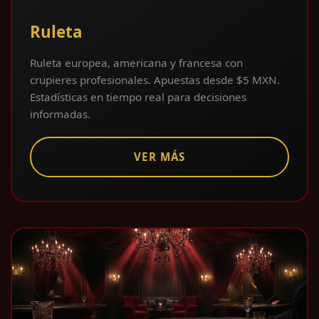
Ruleta
Ruleta europea, americana y francesa con
crupieres profesionales. Apuestas desde $5 MXN.
Estadísticas en tiempo real para decisiones
informadas.
VER MÁS