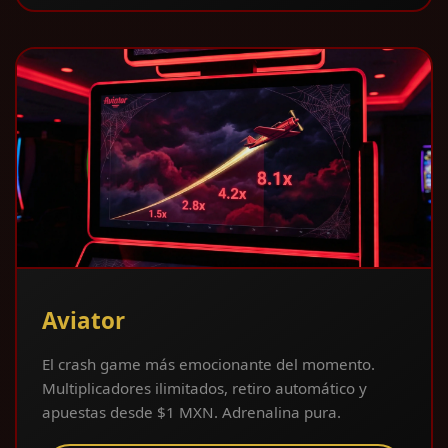
Aviator
El crash game más emocionante del momento.
Multiplicadores ilimitados, retiro automático y
apuestas desde $1 MXN. Adrenalina pura.