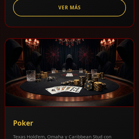
VER MÁS
Poker
Texas Hold'em, Omaha y Caribbean Stud con