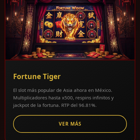
Fortune Tiger
El slot más popular de Asia ahora en México.
Multiplicadores hasta x500, respins infinitos y
jackpot de la fortuna. RTP del 96.81%.
VER MÁS