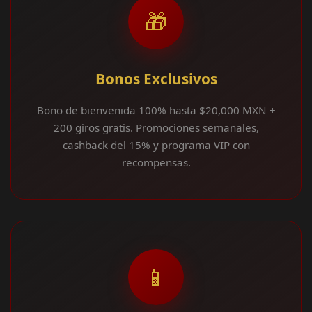
🎁
Bonos Exclusivos
Bono de bienvenida 100% hasta $20,000 MXN +
200 giros gratis. Promociones semanales,
cashback del 15% y programa VIP con
recompensas.
📱