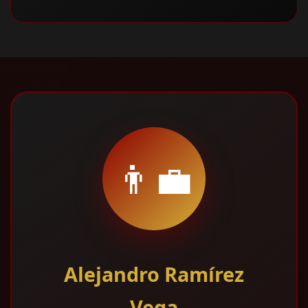
👨‍💼
Alejandro Ramírez
Vega