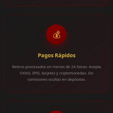
💰
Pagos Rápidos
Retiros procesados en menos de 24 horas. Acepta
OXXO, SPEI, tarjetas y criptomonedas. Sin
comisiones ocultas en depósitos.