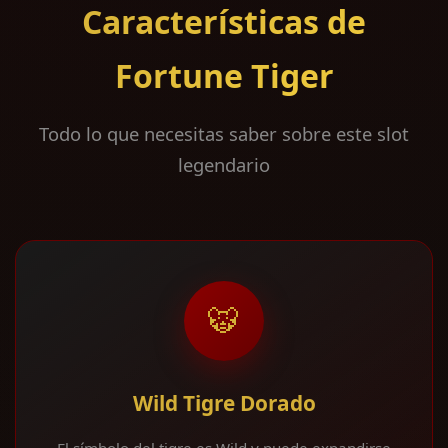
Características de
Fortune Tiger
Todo lo que necesitas saber sobre este slot
legendario
🐯
Wild Tigre Dorado