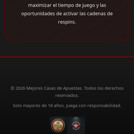
maximizar el tiempo de juego y las
oportunidades de activar las cadenas de
respins.
© 2026 Mejores Casas de Apuestas. Todos los derechos
reservados.
Solo mayores de 18 años. Juega con responsabilidad.